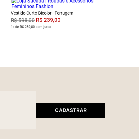
Vestido Curto Bicolor - Ferrugem
R$
239
,
00
R$
598
,
00
1x de R$ 239,00 sem juros
CADASTRAR