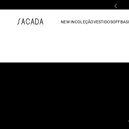
PARCELAMENTO EM ATÉ 10x SEM JUROS
1
º
vestido
NEW IN
COLEÇÃO
VESTIDOS
OFF
BASI
2
º
vestido midi
3
º
blusa
4
º
tricot
5
º
vestido longo
6
º
calca
7
º
macacão
8
º
saia
9
º
jeans
10
º
vestido curto