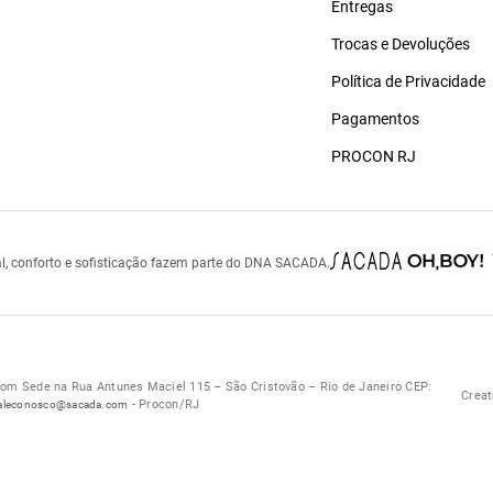
Entregas
Trocas e Devoluções
Política de Privacidade
Pagamentos
PROCON RJ
l, conforto e sofisticação fazem parte do DNA SACADA.
 Sede na Rua Antunes Maciel 115 – São Cristovão – Rio de Janeiro CEP:
Creat
- Procon/RJ
aleconosco@sacada.com