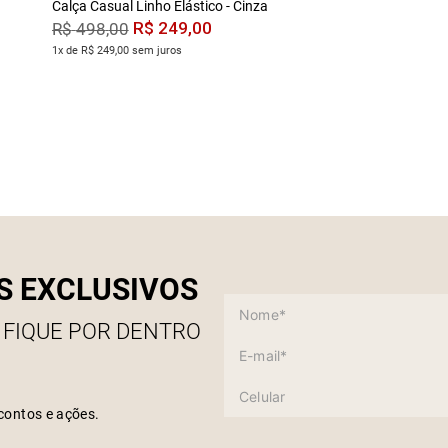
Calça Casual Linho Elástico - Cinza
R$
249
,
00
R$
498
,
00
1x de R$ 249,00 sem juros
S EXCLUSIVOS
 FIQUE POR DENTRO
contos e ações.