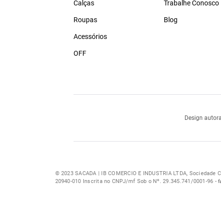
Calças
Trabalhe Conosco
Roupas
Blog
Acessórios
OFF
Design autora
© 2023 SACADA | IB COMERCIO E INDUSTRIA LTDA, Sociedade Com
20940-010 Inscrita no CNPJ/mf Sob o Nº. 29.345.741/0001-96 -
f