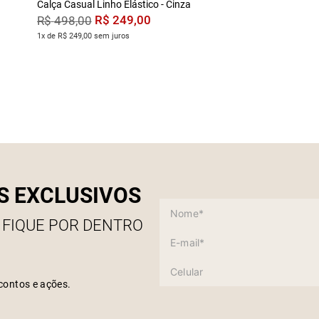
Calça Casual Linho Elástico - Cinza
R$
249
,
00
R$
498
,
00
1x de R$ 249,00 sem juros
S EXCLUSIVOS
 FIQUE POR DENTRO
contos e ações.