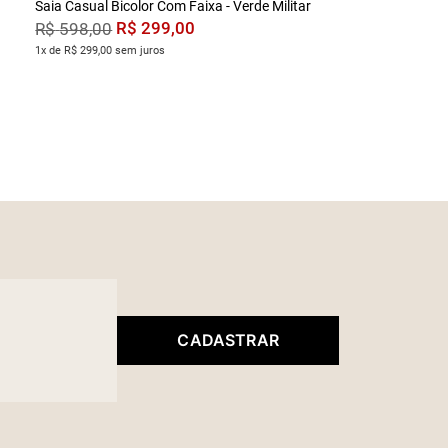
Saia Casual Bicolor Com Faixa - Verde Militar
R$
299
,
00
R$
598
,
00
1x de R$ 299,00 sem juros
CADASTRAR