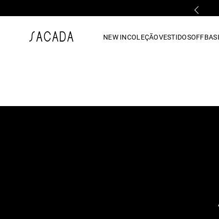
PRIMEIRA TROCA GRÁTIS*
1
º
vestido
NEW IN
COLEÇÃO
VESTIDOS
OFF
BASI
2
º
vestido midi
3
º
blusa
4
º
tricot
5
º
vestido longo
6
º
calca
7
º
macacão
8
º
saia
9
º
jeans
10
º
camisa