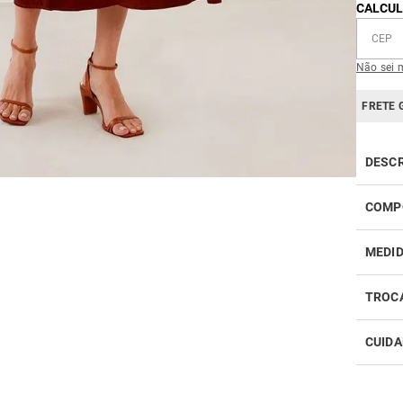
CALCUL
Não sei 
FRETE 
DESC
Com u
COMP
Pita S
qualid
81% vi
MEDI
aprese
quadr
frente
TROC
CUIDA
Realiz
infor
Como 