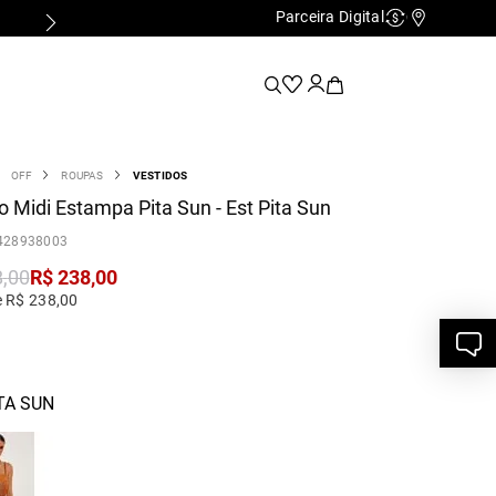
Parceira Digital
Cashback
Nossas Lo
OFF
ROUPAS
VESTIDOS
o Midi Estampa Pita Sun - Est Pita Sun
428938003
8
,
00
R$
238
,
00
e R$ 238,00
TA SUN