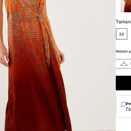
Taman
36
Restam 
Pr
Fa