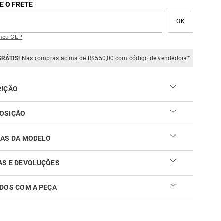
E O FRETE
meu CEP
GRÁTIS!
Nas compras acima de R$550,00 com código de vendedora*
RIÇÃO
ma estampa exclusiva da Sacada, o Vestido Midi Estampa
OSIÇÃO
un é feito de uma mistura de linho e viscose de alta
ade. Com comprimento midi elegante, este vestido
scose e 19% linho
DAS DA MODELO
nta um caimento solto que valoriza a silhueta, decote
ado moderno e um charmoso detalhe de amarração na
.
AS E DEVOLUÇÕES
DOS COM A PEÇA
ar sua troca ou devolução é fácil. Confira maiores
mações no
link
cuidar do seu produto