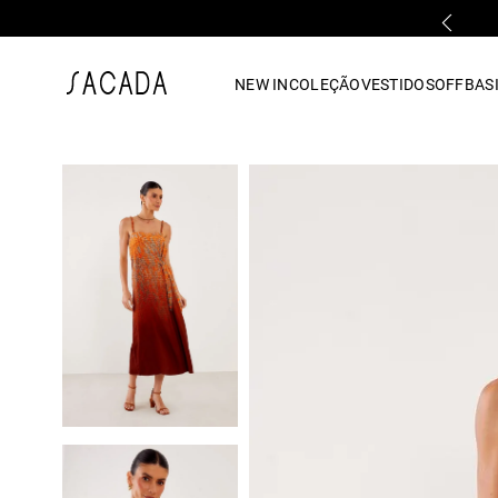
FALE COM UMA LOJA FÍSICA
1
º
vestido
NEW IN
COLEÇÃO
VESTIDOS
OFF
BASI
2
º
vestido midi
3
º
blusa
4
º
tricot
5
º
vestido longo
6
º
calca
7
º
macacão
8
º
saia
9
º
jeans
10
º
vestido curto