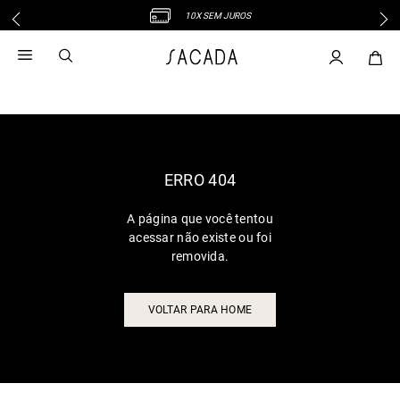
10X SEM JUROS
1
º
vestido
2
º
vestido midi
3
º
blusa
4
º
tricot
5
º
vestido longo
6
º
calca
ERRO 404
7
º
macacão
A página que você tentou
8
º
saia
acessar não existe ou foi
9
º
jeans
removida.
10
º
camisa
VOLTAR PARA HOME