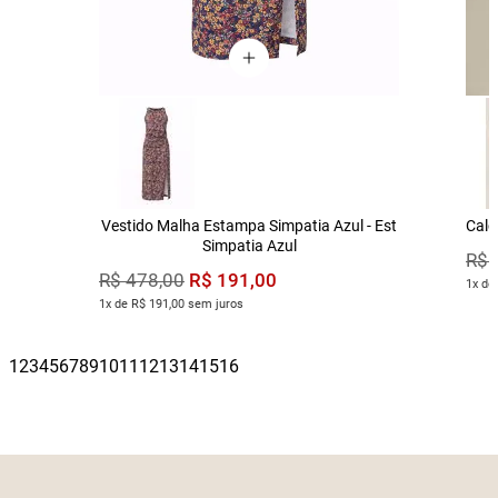
Vestido Malha Estampa Simpatia Azul - Est
Calç
Simpatia Azul
R$
R$
191
,
00
R$
478
,
00
1x de
1x de R$ 191,00 sem juros