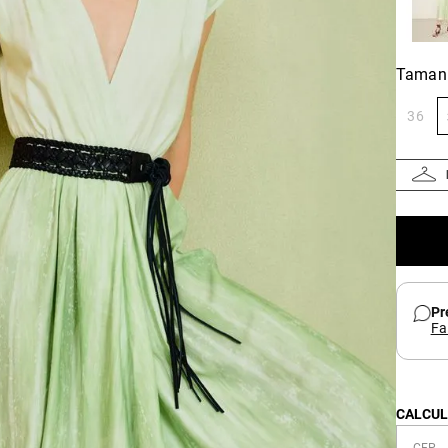
Taman
36
Pr
Fa
CALCUL