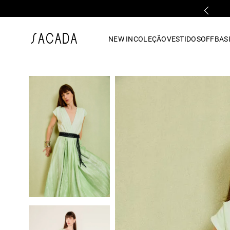
FALE COM UMA LOJA FÍSICA
1
º
vestido
NEW IN
COLEÇÃO
VESTIDOS
OFF
BASI
2
º
vestido midi
3
º
blusa
4
º
tricot
5
º
vestido longo
6
º
calca
7
º
macacão
8
º
saia
9
º
jeans
10
º
camisa