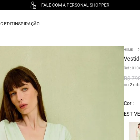
FALE COM A PERSONAL SHOPPER
C EDIT
INSPIRAÇÃO
Vestid
:
010
R$
79
ou 2x d
Cor :
EST V