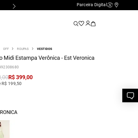
Parceira Digital
Cashback
Nossas Lo
OFF
ROUPAS
VESTIDOS
o Midi Estampa Verônica - Est Veronica
492308680
8
,
00
R$
399
,
00
e R$ 199,50
ERONICA