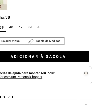
ho
38
:
40
42
44
46
38
Provador Virtual
Tabela de Medidas
ADICIONAR À SACOLA
ecisa de ajuda para montar seu look?
lar com um Personal Shopper
E O FRETE