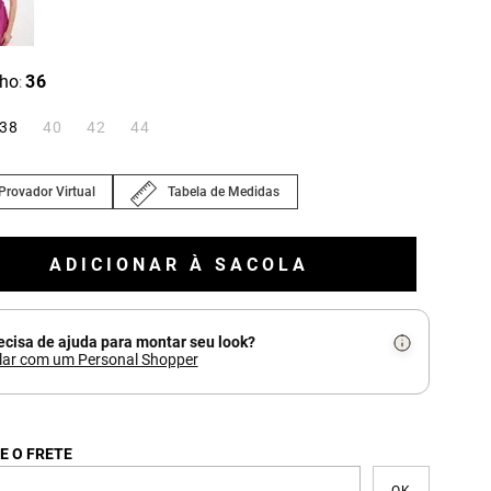
ho
36
:
38
40
42
44
Provador Virtual
Tabela de Medidas
ADICIONAR À SACOLA
ecisa de ajuda para montar seu look?
lar com um Personal Shopper
E O FRETE