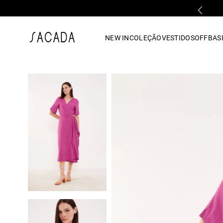
PARCELAMENTO EM ATÉ 10x SEM JUROS
1
º
vestido
NEW IN
COLEÇÃO
VESTIDOS
OFF
BASI
2
º
vestido midi
3
º
blusa
4
º
tricot
5
º
calca
6
º
vestido longo
7
º
macacão
8
º
saia
9
º
jeans
10
º
camisa