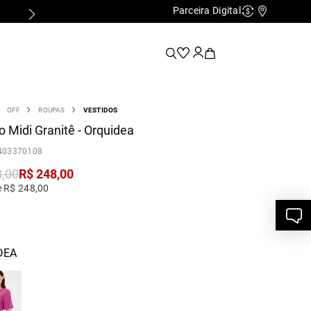
Parceira Digital
Cashback
Nossas Lo
OFF
ROUPAS
VESTIDOS
o Midi Granitê - Orquidea
403370108
8
,
00
R$
248
,
00
e R$ 248,00
DEA