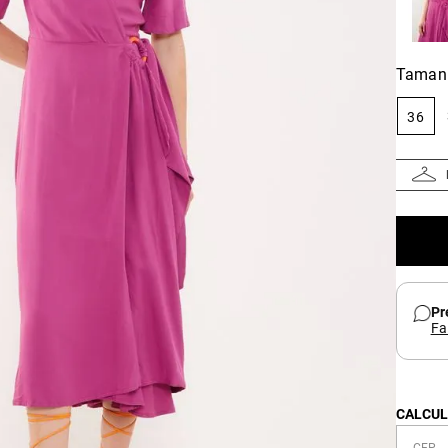
Taman
36
Pr
Fa
CALCUL