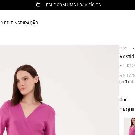
FALE COM UMA LOJA FÍSICA
C EDIT
INSPIRAÇÃO
Vestid
:
010
R$
62
ou 1x d
Cor :
ORQUI