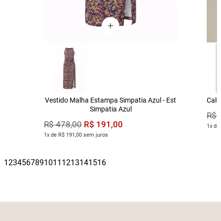
Vestido Malha Estampa Simpatia Azul - Est
Calç
Simpatia Azul
R$
R$
191
,
00
R$
478
,
00
1x de
1x de R$ 191,00 sem juros