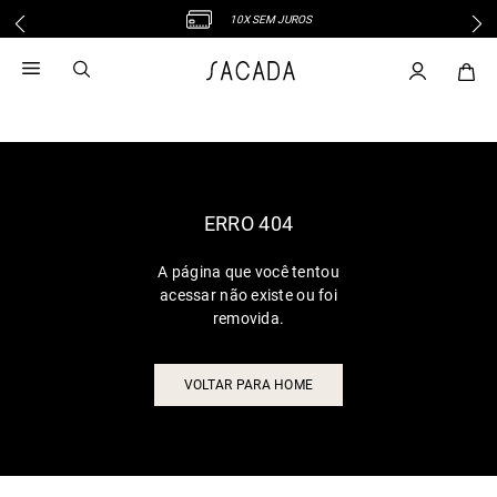
10X SEM JUROS
1
º
vestido
2
º
vestido midi
3
º
blusa
4
º
tricot
5
º
vestido longo
6
º
calca
ERRO 404
7
º
macacão
A página que você tentou
8
º
saia
acessar não existe ou foi
9
º
jeans
removida.
10
º
vestido curto
VOLTAR PARA HOME