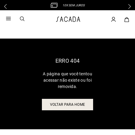
10X SEM JUROS
1
º
vestido
2
º
vestido midi
3
º
blusa
4
º
tricot
5
º
vestido longo
6
º
calca
ERRO 404
7
º
macacão
A página que você tentou
8
º
saia
acessar não existe ou foi
9
º
jeans
removida.
10
º
vestido curto
VOLTAR PARA HOME