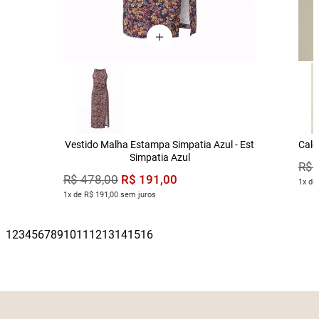
Vestido Malha Estampa Simpatia Azul - Est
Calç
Simpatia Azul
R$
R$
191
,
00
R$
478
,
00
1x de
1x de R$ 191,00 sem juros