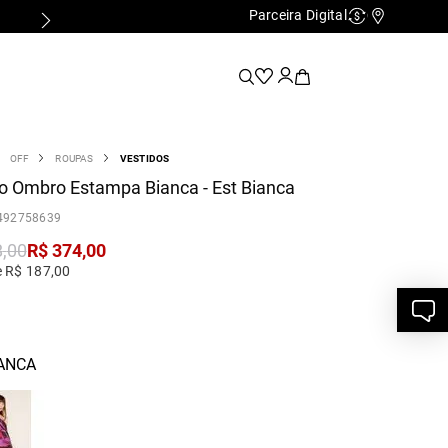
Parceira Digital
Cashback
Nossas Lo
OFF
ROUPAS
VESTIDOS
o Ombro Estampa Bianca - Est Bianca
492758639
8
,
00
R$
374
,
00
e R$ 187,00
IANCA