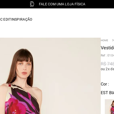
FALE COM UMA LOJA FÍSICA
C EDIT
INSPIRAÇÃO
Vestid
:
010
R$
74
ou 2x d
Cor :
EST B