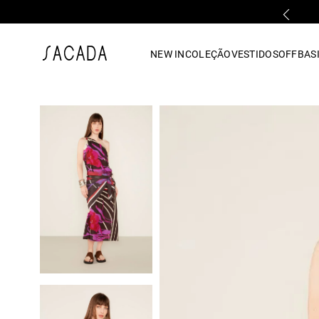
PARCELAMENTO EM ATÉ 10x SEM JUROS
1
º
vestido
NEW IN
COLEÇÃO
VESTIDOS
OFF
BASI
2
º
vestido midi
3
º
blusa
4
º
tricot
5
º
vestido longo
6
º
calca
7
º
macacão
8
º
saia
9
º
jeans
10
º
vestido curto