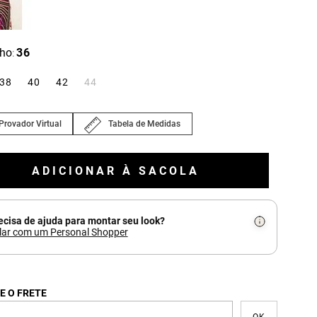
ho
36
:
38
40
42
44
Provador Virtual
Tabela de Medidas
ADICIONAR À SACOLA
ecisa de ajuda para montar seu look?
lar com um Personal Shopper
E O FRETE