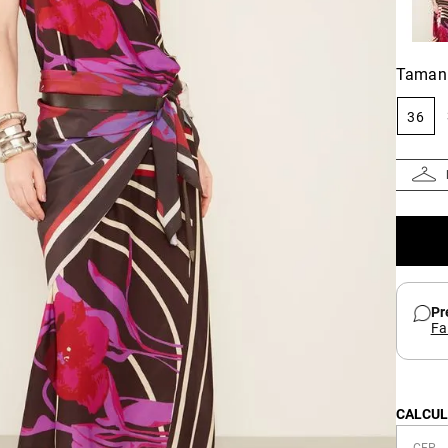
Taman
36
Pr
Fa
CALCUL