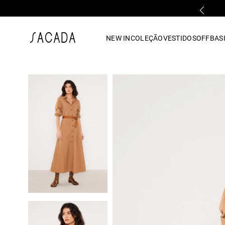
FALE COM UMA LOJA FÍSICA
1
º
vestido
NEW IN
COLEÇÃO
VESTIDOS
OFF
BASI
2
º
vestido midi
3
º
blusa
4
º
tricot
5
º
calca
6
º
vestido longo
7
º
macacão
8
º
saia
9
º
jeans
10
º
camisa