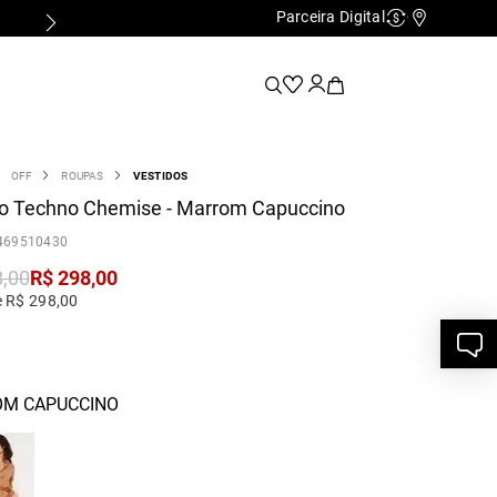
Parceira Digital
Cashback
Nossas Lo
OFF
ROUPAS
VESTIDOS
do Techno Chemise - Marrom Capuccino
469510430
8
,
00
R$
298
,
00
e R$ 298,00
M CAPUCCINO