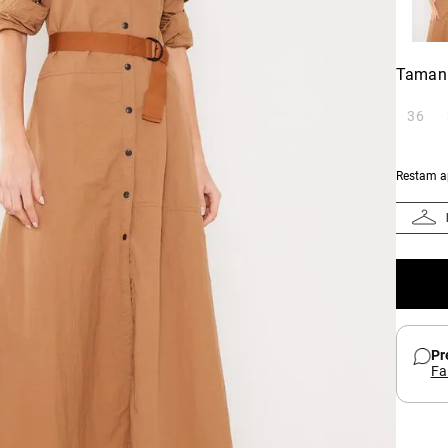
Taman
36
Restam 
Pr
Fa