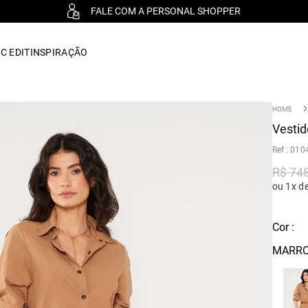
FALE COM A PERSONAL SHOPPER
C EDIT
INSPIRAÇÃO
Vesti
:
010
R$
74
ou 1x d
Cor :
MARRO