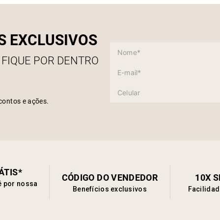
charm
fluido
ambie
sofist
S EXCLUSIVOS
 FIQUE POR DENTRO
contos e ações.
ÁTIS*
CÓDIGO DO VENDEDOR
10X 
é por nossa
Benefícios exclusivos
Facilida