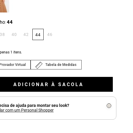
ho
44
:
38
40
42
46
44
apenas
1
itens.
Provador Virtual
Tabela de Medidas
ADICIONAR À SACOLA
ecisa de ajuda para montar seu look?
lar com um Personal Shopper