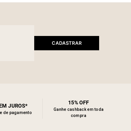
e extra ao caminhar. A modelagem midi e o caimento
 fazem deste vestido uma escolha ideal tanto para
ntes corporativos quanto para momentos de lazer com
icação.
CADASTRAR
15% OFF
SEM JUROS*
Ganhe cashback em toda
de de pagamento
compra