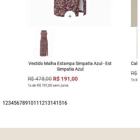
Vestido Malha Estampa Simpatia Azul - Est
Calç
Simpatia Azul
R$
R$
191
,
00
R$
478
,
00
1x de
1x de R$ 191,00 sem juros