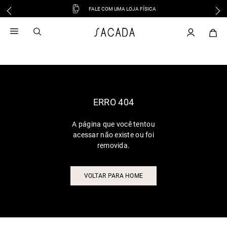
FALE COM UMA LOJA FÍSICA
1
º
vestido
2
º
vestido midi
3
º
blusa
4
º
tricot
5
º
vestido longo
6
º
calca
ERRO 404
7
º
macacão
A página que você tentou
8
º
saia
acessar não existe ou foi
9
º
jeans
removida.
10
º
vestido curto
VOLTAR PARA HOME