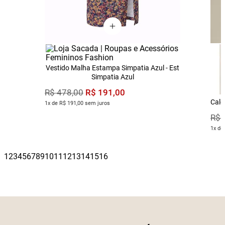
Vestido Malha Estampa Simpatia Azul - Est
Simpatia Azul
R$
191
,
00
R$
478
,
00
Calç
1x de R$ 191,00 sem juros
R$
1x de