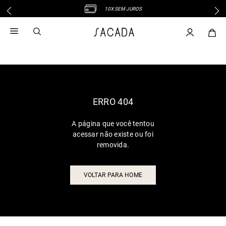
10X SEM JUROS
1
º
vestido
2
º
vestido midi
3
º
blusa
4
º
tricot
5
º
vestido longo
6
º
calca
ERRO 404
7
º
macacão
A página que você tentou
8
º
saia
acessar não existe ou foi
9
º
jeans
removida.
10
º
vestido curto
VOLTAR PARA HOME