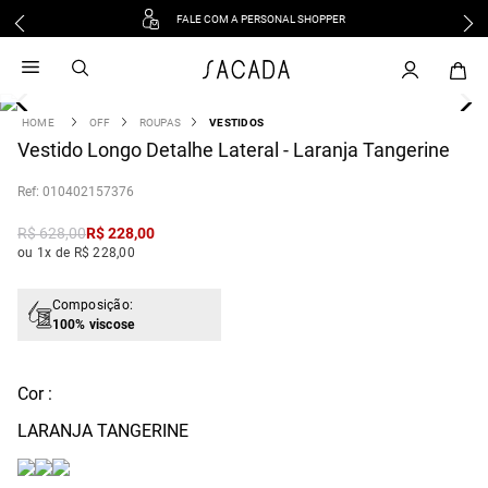
FALE COM A PERSONAL SHOPPER
1
º
vestido
2
º
vestido midi
3
º
blusa
OFF
ROUPAS
VESTIDOS
4
Vestido Longo Detalhe Lateral - Laranja Tangerine
º
tricot
5
º
vestido longo
:
010402157376
6
º
calca
R$
628
,
00
R$
228
,
00
7
º
macacão
ou 1x de R$ 228,00
8
º
saia
9
º
jeans
Composição:
100% viscose
10
º
vestido curto
Cor :
LARANJA TANGERINE