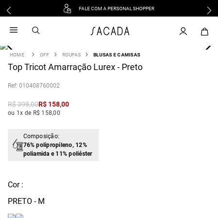
FALE COM A PERSONAL SHOPPER
1
º
vestido
2
º
vestido midi
3
º
blusa
OFF
ROUPAS
BLUSAS E CAMISAS
4
Top Tricot Amarração Lurex - Preto
º
tricot
5
º
calca
:
010408760002
6
º
vestido longo
R$
398
,
00
R$
158
,
00
7
º
macacão
ou 1x de R$ 158,00
8
º
saia
9
º
jeans
Composição:
76% polipropileno, 12%
10
º
camisa
poliamida e 11% poliéster
Cor :
PRETO - M