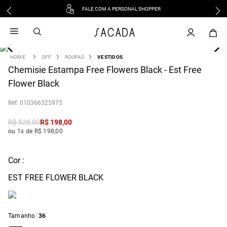
FALE COM A PERSONAL SHOPPER
1
º
vestido
2
º
vestido midi
3
º
blusa
OFF
ROUPAS
VESTIDOS
4
Chemisie Estampa Free Flowers Black - Est Free
º
tricot
Flower Black
5
º
vestido longo
6
º
calca
:
010366325975
7
º
macacão
R$
528
,
00
R$
198
,
00
8
º
saia
ou 1x de R$ 198,00
9
º
jeans
10
º
vestido curto
Cor :
EST FREE FLOWER BLACK
:
Tamanho
36