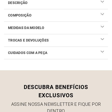
DESCRIÇÃO
Compre Chemisie Estampa Free Flowers Black SACADA, a
loja que reflete as grandes tendências e desejos atuais.
COMPOSIÇÃO
MEDIDAS DA MODELO
TROCAS E DEVOLUÇÕES
CUIDADOS COM A PEÇA
Realizar sua troca ou devolução é fácil. Confira maiores
informações no
link
Como cuidar do seu produto
DESCUBRA BENEFÍCIOS
EXCLUSIVOS
ASSINE NOSSA NEWSLETTER E FIQUE POR
DENTRO