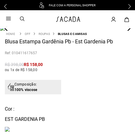
FALE COM A PERSONAL SHOPPER
1
º
vestido
2
º
vestido midi
3
º
blusa
OFF
ROUPAS
BLUSAS E CAMISAS
4
Blusa Estampa Gardênia Pb - Est Gardenia Pb
º
tricot
5
º
vestido longo
:
010411617657
6
º
calca
R$
398
,
00
R$
158
,
00
7
º
macacão
ou 1x de R$ 158,00
8
º
saia
9
º
jeans
Composição:
100% viscose
10
º
vestido curto
Cor :
EST GARDENIA PB