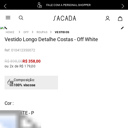
FALE COM A PERSONAL SHOPPER
1
º
vestido
2
º
vestido midi
3
º
blusa
OFF
ROUPAS
VESTIDOS
4
Vestido Longo Detalhe Costas - Off White
º
tricot
5
º
vestido longo
:
010412350072
6
º
calca
R$
898
,
00
R$
358
,
00
7
º
macacão
ou 2x de R$ 179,00
8
º
saia
9
º
jeans
Composição:
100% viscose
10
º
vestido curto
Cor :
OFF WHITE - P