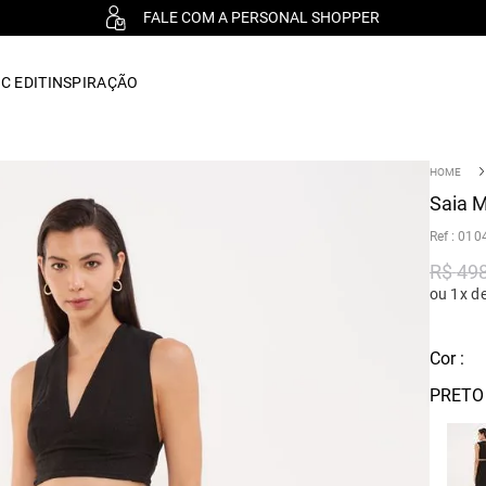
FALE COM A PERSONAL SHOPPER
C EDIT
INSPIRAÇÃO
Saia M
:
010
R$
49
ou 1x d
Cor :
PRETO 