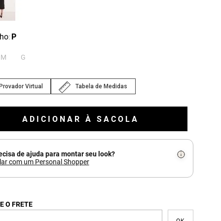
ho
P
:
M
G
Provador Virtual
Tabela de Medidas
ADICIONAR À SACOLA
ecisa de ajuda para montar seu look?
lar com um Personal Shopper
E O FRETE