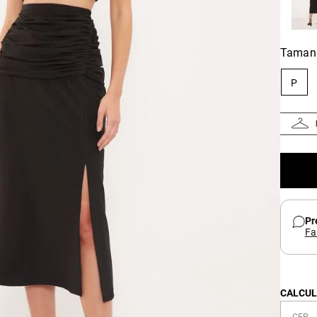
Taman
P
Pr
Fa
CALCUL