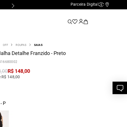
Parceira Digital
Cashback
Nossas Lo
OFF
ROUPAS
SAIAS
alha Detalhe Franzido - Preto
416680002
8
,
00
R$
148
,
00
e R$ 148,00
- P