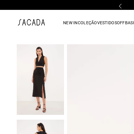
FALE COM UMA LOJA FÍSICA
1
º
vestido
NEW IN
COLEÇÃO
VESTIDOS
OFF
BASI
2
º
vestido midi
3
º
blusa
4
º
tricot
5
º
vestido longo
6
º
calca
7
º
macacão
8
º
saia
9
º
jeans
10
º
camisa