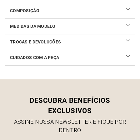
Compre Blusa Estampa Alento SACADA, a loja que reflete as
grandes tendências e desejos atuais.
COMPOSIÇÃO
MEDIDAS DA MODELO
TROCAS E DEVOLUÇÕES
CUIDADOS COM A PEÇA
Realizar sua troca ou devolução é fácil. Confira maiores
informações no
link
Como cuidar do seu produto
DESCUBRA BENEFÍCIOS
EXCLUSIVOS
ASSINE NOSSA NEWSLETTER E FIQUE POR
DENTRO