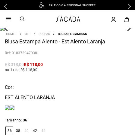
FALE COM A PERSONAL SHOPPER
1
º
vestido
2
º
vestido midi
3
º
blusa
OFF
ROUPAS
BLUSAS E CAMISAS
4
Blusa Estampa Alento - Est Alento Laranja
º
tricot
5
º
vestido longo
:
010373947038
6
º
calca
R$
318
,
00
R$
118
,
00
7
º
macacão
ou 1x de R$ 118,00
8
º
saia
9
º
jeans
Cor :
10
º
camisa
EST ALENTO LARANJA
:
Tamanho
36
36
38
40
42
44