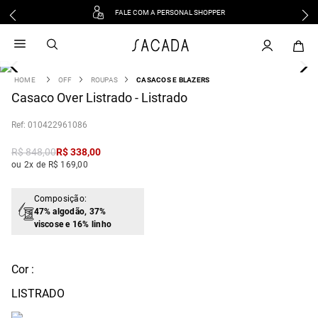
FALE COM A PERSONAL SHOPPER
1
º
vestido
2
º
vestido midi
3
º
blusa
OFF
ROUPAS
CASACOS E BLAZERS
4
Casaco Over Listrado - Listrado
º
tricot
5
º
vestido longo
:
010422961086
6
º
calca
R$
848
,
00
R$
338
,
00
7
º
macacão
ou 2x de R$ 169,00
8
º
saia
9
º
jeans
Composição:
47% algodão, 37%
10
º
camisa
viscose e 16% linho
Cor :
LISTRADO