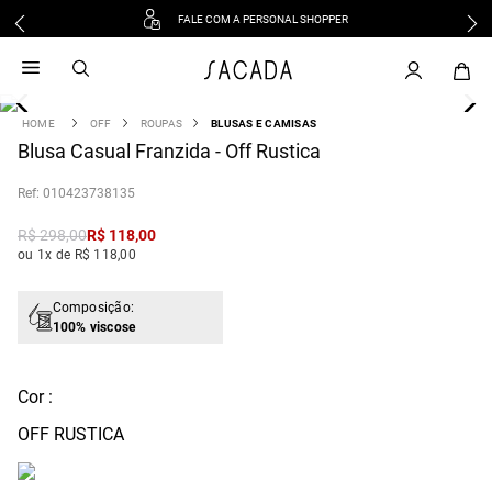
FALE COM A PERSONAL SHOPPER
1
º
vestido
2
º
vestido midi
3
º
blusa
OFF
ROUPAS
BLUSAS E CAMISAS
4
Blusa Casual Franzida - Off Rustica
º
tricot
5
º
vestido longo
:
010423738135
6
º
calca
R$
298
,
00
R$
118
,
00
7
º
macacão
ou 1x de R$ 118,00
8
º
saia
9
º
jeans
Composição:
100% viscose
10
º
vestido curto
Cor :
OFF RUSTICA