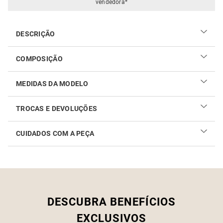
vendedora*
DESCRIÇÃO
COMPOSIÇÃO
MEDIDAS DA MODELO
TROCAS E DEVOLUÇÕES
CUIDADOS COM A PEÇA
Realizar sua troca ou devolução é fácil. Confira maiores
informações no
link
Como cuidar do seu produto
DESCUBRA BENEFÍCIOS
EXCLUSIVOS