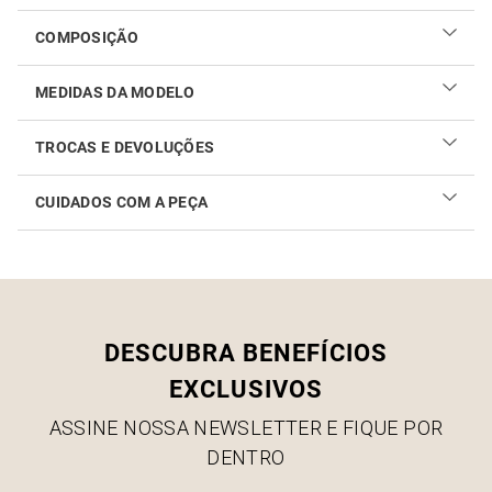
COMPOSIÇÃO
MEDIDAS DA MODELO
TROCAS E DEVOLUÇÕES
CUIDADOS COM A PEÇA
Realizar sua troca ou devolução é fácil. Confira maiores
informações no
link
Como cuidar do seu produto
DESCUBRA BENEFÍCIOS
EXCLUSIVOS
ASSINE NOSSA NEWSLETTER E FIQUE POR
DENTRO