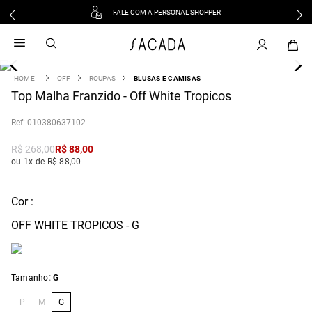
FALE COM A PERSONAL SHOPPER
1
º
vestido
2
º
vestido midi
3
º
blusa
OFF
ROUPAS
BLUSAS E CAMISAS
4
Top Malha Franzido - Off White Tropicos
º
tricot
5
º
vestido longo
:
010380637102
6
º
calca
R$
268
,
00
R$
88
,
00
7
º
macacão
ou 1x de R$ 88,00
8
º
saia
9
º
jeans
Cor :
10
º
vestido curto
OFF WHITE TROPICOS - G
:
Tamanho
G
P
M
G