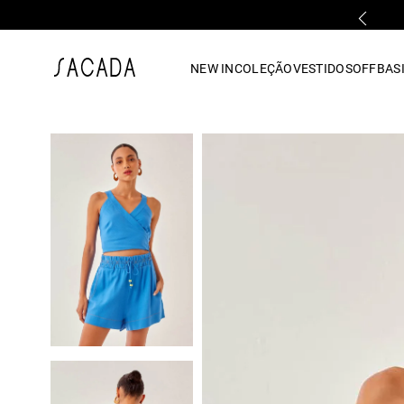
PARCELAMENTO EM ATÉ 10x SEM JUROS
1
º
vestido
NEW IN
COLEÇÃO
VESTIDOS
OFF
BASI
2
º
vestido midi
3
º
blusa
4
º
tricot
5
º
calca
6
º
vestido longo
7
º
macacão
8
º
saia
9
º
jeans
10
º
camisa