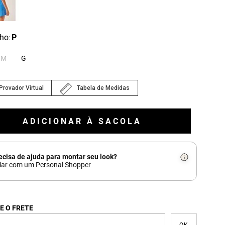
ho
P
:
M
G
Provador Virtual
Tabela de Medidas
ADICIONAR À SACOLA
ecisa de ajuda para montar seu look?
lar com um Personal Shopper
E O FRETE