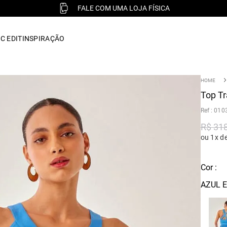
FALE COM UMA LOJA FÍSICA
C EDIT
INSPIRAÇÃO
Top Tr
:
010
R$
31
ou 1x d
Cor :
AZUL E