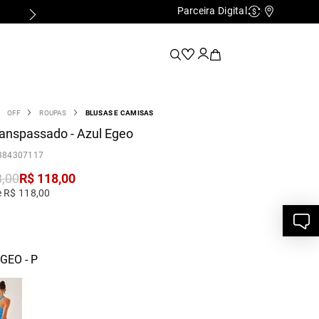
Parceira Digital
Cashback
Nossas Lo
OFF
ROUPAS
BLUSAS E CAMISAS
anspassado - Azul Egeo
384307117
8
,
00
R$
118
,
00
e R$ 118,00
GEO - P