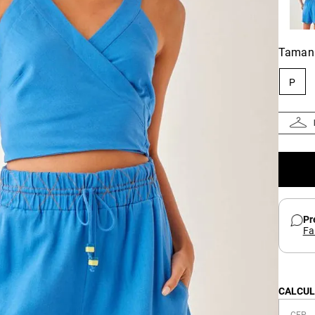
Taman
P
Pr
Fa
CALCUL