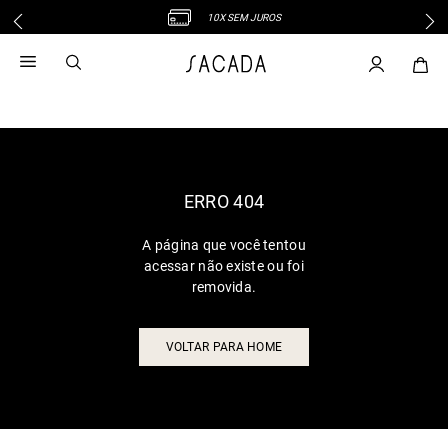
10X SEM JUROS
1
º
vestido
2
º
vestido midi
3
º
blusa
4
º
tricot
5
º
vestido longo
6
º
calca
ERRO 404
7
º
macacão
A página que você tentou
8
º
saia
acessar não existe ou foi
9
º
jeans
removida.
10
º
camisa
VOLTAR PARA HOME