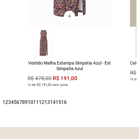
Vestido Malha Estampa Simpatia Azul - Est
Calç
Simpatia Azul
R$
R$
191
,
00
R$
478
,
00
1x de
1x de R$ 191,00 sem juros