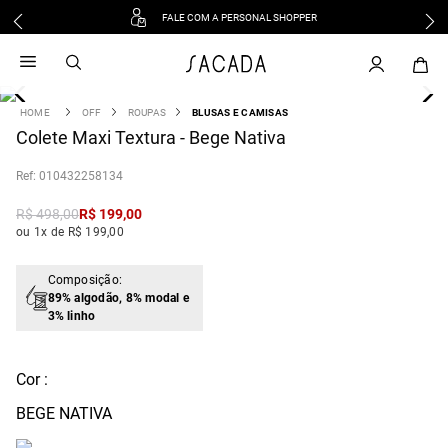
FALE COM A PERSONAL SHOPPER
1
º
vestido
2
º
vestido midi
3
º
blusa
OFF
ROUPAS
BLUSAS E CAMISAS
4
Colete Maxi Textura - Bege Nativa
º
tricot
5
º
vestido longo
:
010432258134
6
º
calca
R$
498
,
00
R$
199
,
00
7
º
macacão
ou 1x de R$ 199,00
8
º
saia
9
º
jeans
Composição:
89% algodão, 8% modal e
10
º
vestido curto
3% linho
Cor :
BEGE NATIVA