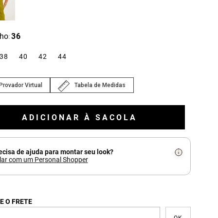
ho
36
:
38
40
42
44
Provador Virtual
Tabela de Medidas
ADICIONAR À SACOLA
ecisa de ajuda para montar seu look?
lar com um Personal Shopper
E O FRETE