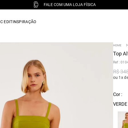
FALE COM UMA LOJA FÍSICA
C EDIT
INSPIRAÇÃO
Top Al
:
010
R$
34
ou 1x d
Cor :
VERDE 