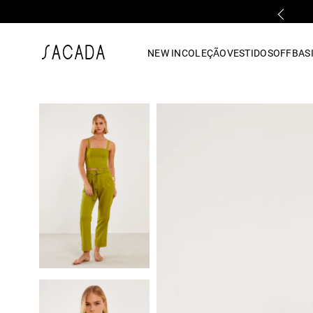
PARCELAMENTO EM ATÉ 10x SEM JUROS
1
º
vestido
NEW IN
COLEÇÃO
VESTIDOS
OFF
BASI
2
º
vestido midi
3
º
blusa
4
º
tricot
5
º
vestido longo
6
º
calca
7
º
macacão
8
º
saia
9
º
jeans
10
º
vestido curto