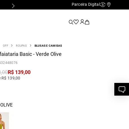
Parceira Digital
Cashback
Nossas Lo
OFF
ROUPAS
BLUSAS E CAMISAS
faiataria Basic - Verde Olive
432448076
8
,
00
R$
139
,
00
e R$ 139,00
OLIVE