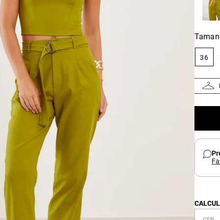
Taman
36
Pr
Fa
CALCUL