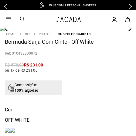
FALE COM A PERSONAL SHOPPER
1
º
vestido
2
º
vestido midi
3
º
blusa
OFF
ROUPAS
SHORTS E BERMUDAS
4
Bermuda Sarja Com Cinto - Off White
º
tricot
5
º
calca
:
010433300072
6
º
vestido longo
R$
578
,
00
R$
231
,
00
7
º
macacão
ou 1x de R$ 231,00
8
º
saia
9
º
jeans
Composição:
100% algodão
10
º
camisa
Cor :
OFF WHITE