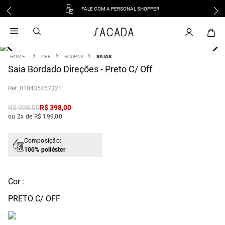
FALE COM A PERSONAL SHOPPER
1
º
vestido
2
º
vestido midi
3
º
blusa
OFF
ROUPAS
SAIAS
4
Saia Bordado Direções - Preto C/ Off
º
tricot
5
º
calca
:
010435457321
6
º
vestido longo
R$
998
,
00
R$
398
,
00
7
º
macacão
ou 2x de R$ 199,00
8
º
saia
9
º
jeans
Composição:
100% poliéster
10
º
camisa
Cor :
PRETO C/ OFF