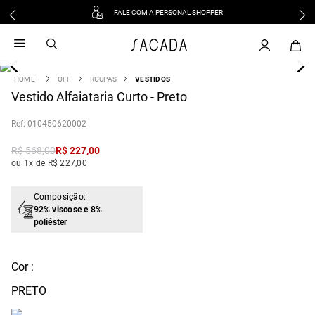
FALE COM A PERSONAL SHOPPER
1
º
vestido
2
º
vestido midi
3
º
blusa
OFF
ROUPAS
VESTIDOS
4
Vestido Alfaiataria Curto - Preto
º
tricot
5
º
vestido longo
:
010450620002
6
º
calca
R$
568
,
00
R$
227
,
00
7
º
macacão
ou 1x de R$ 227,00
8
º
saia
9
º
jeans
Composição:
92% viscose e 8%
10
º
camisa
poliéster
Cor :
PRETO