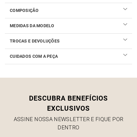
COMPOSIÇÃO
MEDIDAS DA MODELO
TROCAS E DEVOLUÇÕES
CUIDADOS COM A PEÇA
Realizar sua troca ou devolução é fácil. Confira maiores
informações no
link
Como cuidar do seu produto
DESCUBRA BENEFÍCIOS
EXCLUSIVOS
ASSINE NOSSA NEWSLETTER E FIQUE POR
DENTRO