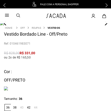
FALE COM A PERSONAL SHOPPER
1
º
vestido
2
º
vestido midi
3
º
blusa
OFF
ROUPAS
VESTIDOS
4
Vestido Bordado Line - Off/Preto
º
tricot
5
º
vestido longo
:
010461983071
6
º
calca
R$
828
,
00
R$
331
,
00
7
º
macacão
ou 2x de R$ 165,50
8
º
saia
9
º
jeans
Cor :
10
º
vestido curto
OFF/PRETO
:
Tamanho
36
36
38
40
42
44