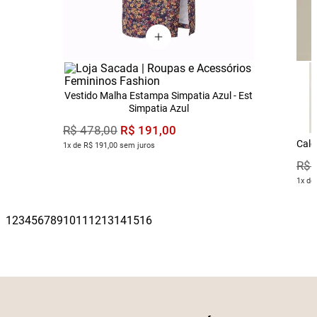
Vestido Malha Estampa Simpatia Azul - Est
Simpatia Azul
R$
191
,
00
R$
478
,
00
Calç
1x de R$ 191,00 sem juros
R$
1x de