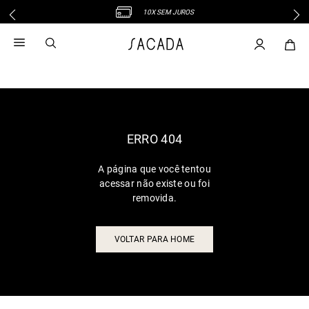
10X SEM JUROS
1
º
vestido
2
º
vestido midi
3
º
blusa
4
º
vestido longo
5
º
tricot
6
º
calca
ERRO 404
7
º
macacão
A página que você tentou
8
º
saia
acessar não existe ou foi
9
º
jeans
removida.
10
º
vestido curto
VOLTAR PARA HOME