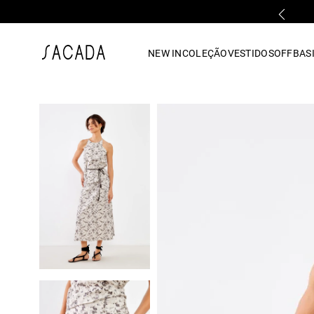
PARCELAMENTO EM ATÉ 10x SEM JUROS
1
º
vestido
NEW IN
COLEÇÃO
VESTIDOS
OFF
BASI
2
º
vestido midi
3
º
blusa
4
º
tricot
5
º
vestido longo
6
º
calca
7
º
macacão
8
º
saia
9
º
jeans
10
º
vestido curto