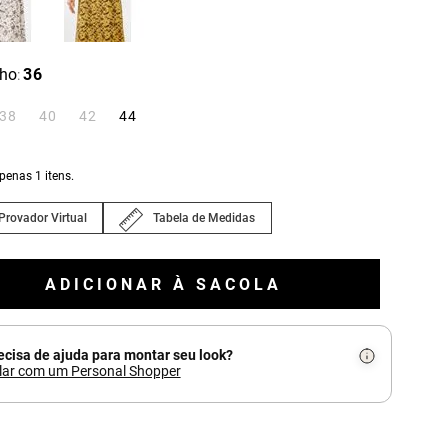
ho
36
:
38
40
42
44
apenas
1
itens.
Provador Virtual
Tabela de Medidas
ADICIONAR À SACOLA
ecisa de ajuda para montar seu look?
lar com um Personal Shopper