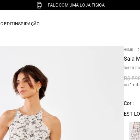
FALE COM UMA LOJA FÍSICA
C EDIT
INSPIRAÇÃO
Saia M
:
010
R$
59
ou 1x d
Cor :
EST LO