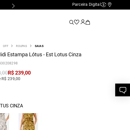
Parceira Digital
Cashback
Nossas Lo
OFF
ROUPAS
SAIAS
idi Estampa Lótus - Est Lotus Cinza
430208298
8
,
00
R$
239
,
00
e R$ 239,00
TUS CINZA