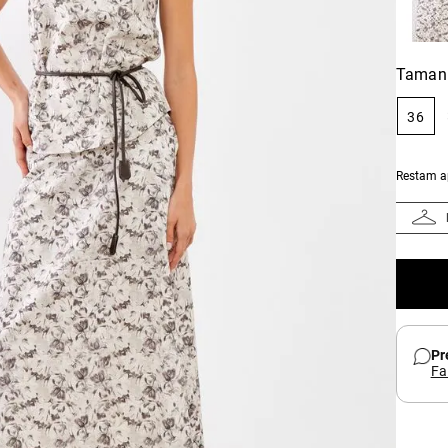
Taman
36
Restam 
Pr
Fa