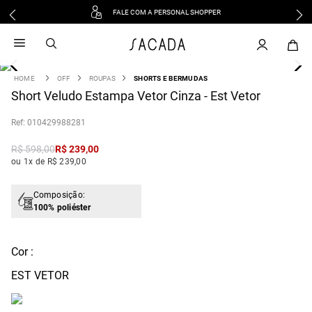
FALE COM A PERSONAL SHOPPER
1
º
vestido
2
º
vestido midi
3
º
blusa
OFF
ROUPAS
SHORTS E BERMUDAS
4
Short Veludo Estampa Vetor Cinza - Est Vetor
º
tricot
5
º
vestido longo
:
010429988281
6
º
calca
R$
598
,
00
R$
239
,
00
7
º
macacão
ou 1x de R$ 239,00
8
º
saia
9
º
jeans
Composição:
100% poliéster
10
º
vestido curto
Cor :
EST VETOR