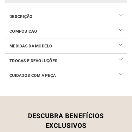
DESCRIÇÃO
COMPOSIÇÃO
100% poliéster
MEDIDAS DA MODELO
TROCAS E DEVOLUÇÕES
CUIDADOS COM A PEÇA
Realizar sua troca ou devolução é fácil. Confira maiores
informações no
link
Como cuidar do seu produto
DESCUBRA BENEFÍCIOS
EXCLUSIVOS