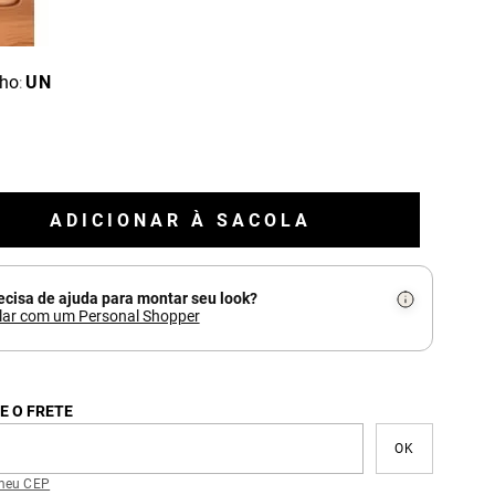
ho
UN
:
ADICIONAR À SACOLA
ecisa de ajuda para montar seu look?
lar com um Personal Shopper
E O FRETE
meu CEP