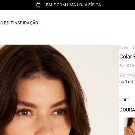
FALE COM UMA LOJA FÍSICA
C EDIT
INSPIRAÇÃO
Colar 
:
010
R$
29
ou 1x d
Cor :
DOURA