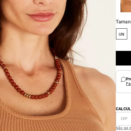
Taman
UN
Pr
Fa
CALCUL
Não sei 