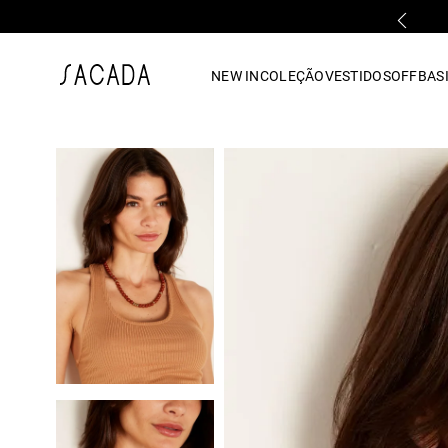
PARCELAMENTO EM ATÉ 10x SEM JUROS
1
º
vestido
NEW IN
COLEÇÃO
VESTIDOS
OFF
BASI
2
º
vestido midi
3
º
blusa
4
º
tricot
5
º
vestido longo
6
º
calca
7
º
macacão
8
º
saia
9
º
jeans
10
º
vestido curto