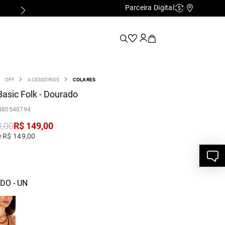
Parceira Digital
Cashback
Nossas Lo
OFF
ACESSÓRIOS
COLARES
Basic Folk - Dourado
480540794
8
,
00
R$
149
,
00
e R$ 149,00
DO - UN