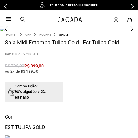
FALE COM A PERSONAL SHOPPER
1
º
vestido
2
º
vestido midi
3
º
blusa
OFF
ROUPAS
SAIAS
4
Saia Midi Estampa Tulipa Gold - Est Tulipa Gold
º
tricot
5
º
vestido longo
:
010476728510
6
º
calca
R$
798
,
00
R$
399
,
00
7
º
macacão
ou 2x de R$ 199,50
8
º
saia
9
º
jeans
Composição:
98% algodão e 2%
10
º
vestido curto
elastano
Cor :
EST TULIPA GOLD