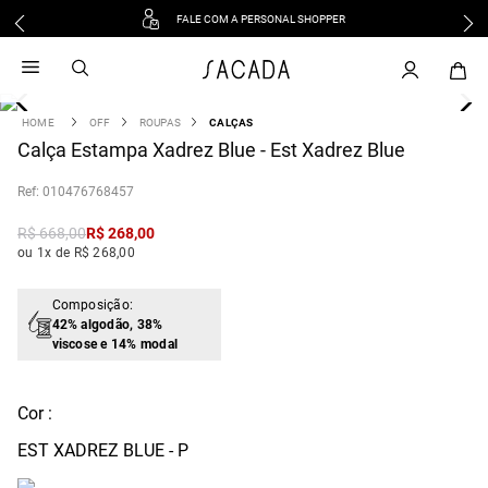
FALE COM A PERSONAL SHOPPER
1
º
vestido
2
º
vestido midi
3
º
blusa
OFF
ROUPAS
CALÇAS
4
Calça Estampa Xadrez Blue - Est Xadrez Blue
º
tricot
5
º
vestido longo
:
010476768457
6
º
calca
R$
668
,
00
R$
268
,
00
7
º
macacão
ou 1x de R$ 268,00
8
º
saia
9
º
jeans
Composição:
42% algodão, 38%
10
º
vestido curto
viscose e 14% modal
Cor :
EST XADREZ BLUE - P