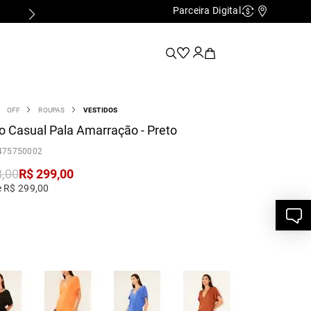
Parceira Digital
Cashback
Nossas Lo
OFF
ROUPAS
VESTIDOS
o Casual Pala Amarração - Preto
475750002
8
,
00
R$
299
,
00
e R$ 299,00