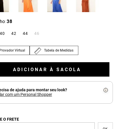
ho
38
:
40
42
44
46
Provador Virtual
Tabela de Medidas
ADICIONAR À SACOLA
ecisa de ajuda para montar seu look?
lar com um Personal Shopper
E O FRETE