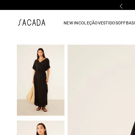
PARCELAMENTO EM ATÉ 10x SEM JUROS
1
º
vestido
NEW IN
COLEÇÃO
VESTIDOS
OFF
BASI
2
º
vestido midi
3
º
blusa
4
º
tricot
5
º
vestido longo
6
º
calca
7
º
macacão
8
º
saia
9
º
jeans
10
º
camisa