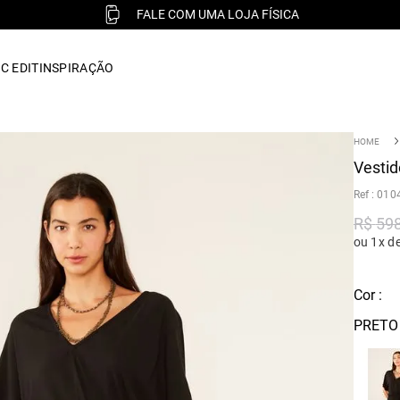
FALE COM UMA LOJA FÍSICA
C EDIT
INSPIRAÇÃO
Vestid
:
010
R$
59
ou 1x d
Cor :
PRETO