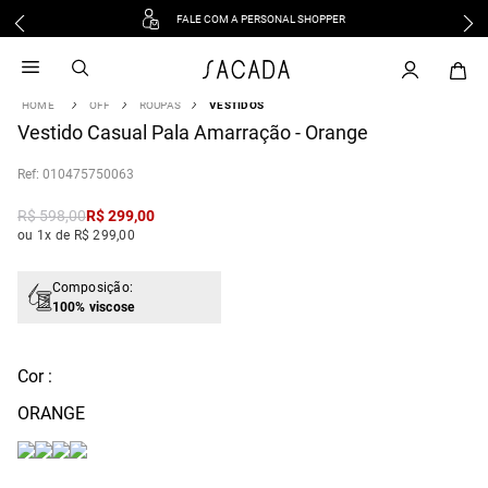
FALE COM A PERSONAL SHOPPER
1
º
vestido
2
º
vestido midi
OFF
ROUPAS
VESTIDOS
3
º
blusa
Vestido Casual Pala Amarração - Orange
4
º
tricot
:
010475750063
5
º
vestido longo
6
º
calca
R$
598
,
00
R$
299
,
00
ou 1x de R$ 299,00
7
º
macacão
8
º
saia
Composição:
9
º
jeans
100% viscose
10
º
camisa
Cor :
ORANGE