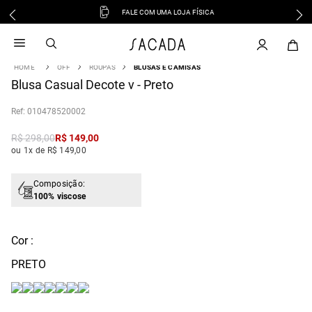
FALE COM UMA LOJA FÍSICA
1
º
vestido
2
º
vestido midi
OFF
ROUPAS
BLUSAS E CAMISAS
3
º
blusa
Blusa Casual Decote v - Preto
4
º
tricot
:
010478520002
5
º
vestido longo
6
º
calca
R$
298
,
00
R$
149
,
00
ou 1x de R$ 149,00
7
º
macacão
8
º
saia
Composição:
9
º
jeans
100% viscose
10
º
camisa
Cor :
PRETO