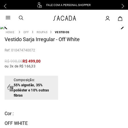
FALE COM A PERSONAL SHOPPER
1
º
vestido
2
º
vestido midi
3
º
blusa
OFF
ROUPAS
VESTIDOS
4
Vestido Sarja Irregular - Off White
º
tricot
5
º
vestido longo
:
010474740072
6
º
calca
R$
998
,
00
R$
499
,
00
7
º
macacão
ou 3x de R$ 166,33
8
º
saia
9
º
jeans
Composição:
55% algodão, 35%
10
º
camisa
poliéster e 10% outras
fibras
Cor :
OFF WHITE