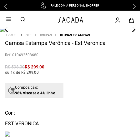
FALE COM A PERSONAL SHOPPER
1
º
vestido
2
º
vestido midi
3
º
blusa
OFF
ROUPAS
BLUSAS E CAMISAS
4
Camisa Estampa Verônica - Est Veronica
º
tricot
5
º
vestido longo
:
010492508680
6
º
calca
R$
598
,
00
R$
299
,
00
7
º
macacão
ou 1x de R$ 299,00
8
º
saia
9
º
jeans
Composição:
96% viscose e 4% linho
10
º
vestido curto
Cor :
EST VERONICA