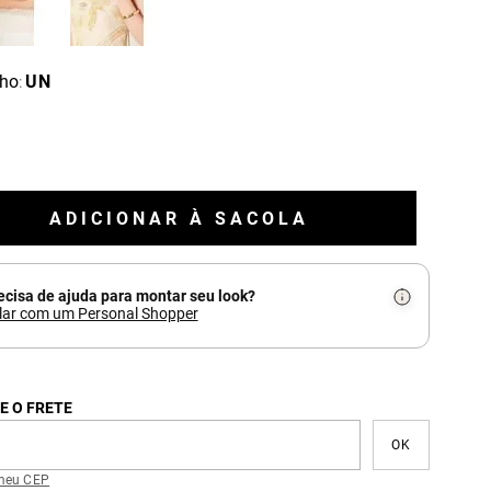
ho
UN
:
ADICIONAR À SACOLA
ecisa de ajuda para montar seu look?
lar com um Personal Shopper
E O FRETE
meu CEP