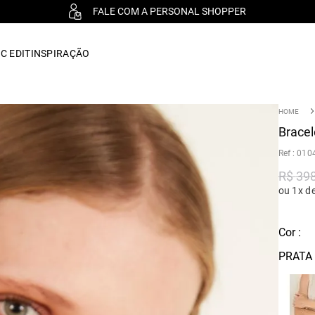
FALE COM A PERSONAL SHOPPER
C EDIT
INSPIRAÇÃO
Bracel
:
010
R$
39
ou 1x d
Cor :
PRATA 