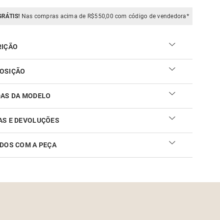
GRÁTIS!
Nas compras acima de R$550,00 com código de vendedora*
RIÇÃO
OSIÇÃO
DAS DA MODELO
AS E DEVOLUÇÕES
DOS COM A PEÇA
ar sua troca ou devolução é fácil. Confira maiores
mações no
link
cuidar do seu produto