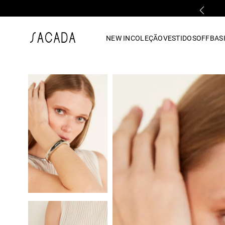
FALE COM UMA LOJA FÍSICA
1
º
vestido
NEW IN
COLEÇÃO
VESTIDOS
OFF
BASI
2
º
vestido midi
3
º
blusa
4
º
tricot
5
º
vestido longo
6
º
calca
7
º
macacão
8
º
saia
9
º
jeans
10
º
camisa