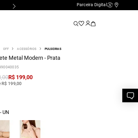
Parceira Digital
Cashback
Nossas Lo
OFF
ACESSÓRIOS
PULSEIRAS
ete Metal Modern - Prata
490040035
8
,
00
R$
199
,
00
e R$ 199,00
- UN