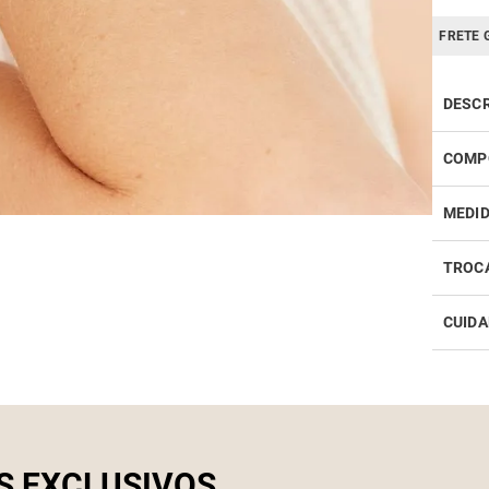
FRETE 
DESC
COMP
MEDI
TROC
CUIDA
Realiz
infor
Como 
S EXCLUSIVOS