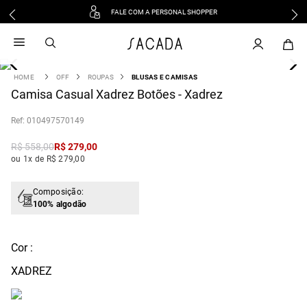
FALE COM A PERSONAL SHOPPER
1
º
vestido
2
º
vestido midi
3
º
blusa
OFF
ROUPAS
BLUSAS E CAMISAS
4
Camisa Casual Xadrez Botões - Xadrez
º
tricot
5
º
vestido longo
:
010497570149
6
º
calca
R$
558
,
00
R$
279
,
00
7
º
macacão
ou 1x de R$ 279,00
8
º
saia
9
º
jeans
Composição:
100% algodão
10
º
vestido curto
Cor :
XADREZ