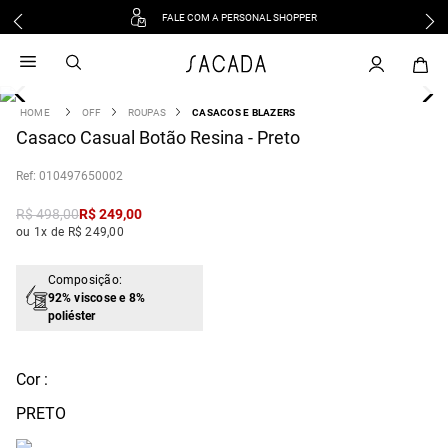
FALE COM A PERSONAL SHOPPER
1
º
vestido
2
º
vestido midi
3
º
blusa
OFF
ROUPAS
CASACOS E BLAZERS
4
Casaco Casual Botão Resina - Preto
º
tricot
5
º
vestido longo
:
010497650002
6
º
calca
R$
498
,
00
R$
249
,
00
7
º
macacão
ou 1x de R$ 249,00
8
º
saia
9
º
jeans
Composição:
92% viscose e 8%
10
º
vestido curto
poliéster
Cor :
PRETO