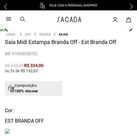
FALE COM A PERSONAL SHOPPER
1
º
vestido
2
º
vestido midi
3
º
blusa
OFF
ROUPAS
SAIAS
4
Saia Midi Estampa Branda Off - Est Branda Off
º
tricot
5
º
vestido longo
:
010498258762
6
º
calca
R$
648
,
00
R$
324
,
00
7
º
macacão
ou 2x de R$ 162,00
8
º
saia
9
º
jeans
Composição:
100% viscose
10
º
vestido curto
Cor :
EST BRANDA OFF