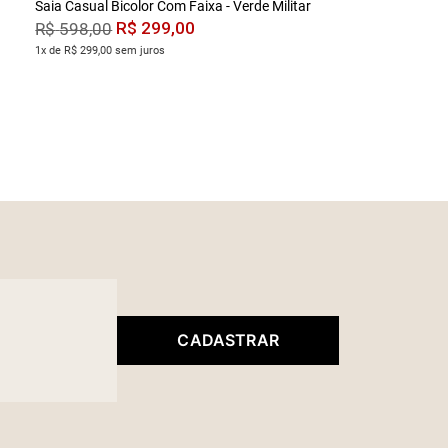
Saia Casual Bicolor Com Faixa - Verde Militar
R$
299
,
00
R$
598
,
00
1x de R$ 299,00 sem juros
CADASTRAR