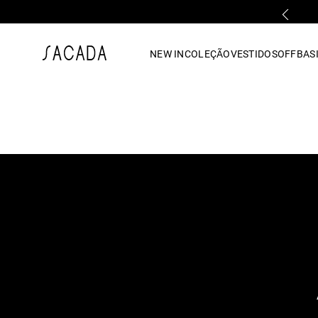
PRIMEIRA TROCA GRÁTIS*
1
º
vestido
NEW IN
COLEÇÃO
VESTIDOS
OFF
BASI
2
º
vestido midi
3
º
blusa
4
º
tricot
5
º
vestido longo
6
º
calca
7
º
macacão
8
º
saia
9
º
jeans
10
º
vestido curto