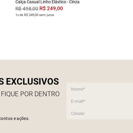
Calça Casual Linho Elástico - Cinza
R$
249
,
00
R$
498
,
00
1x de R$ 249,00 sem juros
S EXCLUSIVOS
 FIQUE POR DENTRO
contos e ações.