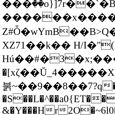
���ٛ��o}]7r��`�
������x����
Z#Ȱ�wYmB��B>Q
XZ71��k�� H/I�"(
Hú��#�3�x;���
�[xζ��Ŭ_4�����
붉~��9��8��7? q
�S��L�^��a0{ET��
&�Y���Hr2O�~6l0