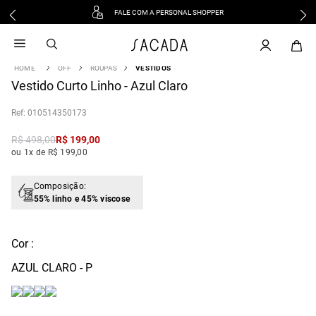
FALE COM A PERSONAL SHOPPER
1
º
vestido
2
º
vestido midi
OFF
ROUPAS
VESTIDOS
3
º
blusa
Vestido Curto Linho - Azul Claro
4
º
vestido longo
:
010514350173
5
º
tricot
6
º
calca
R$
498
,
00
R$
199
,
00
ou 1x de R$ 199,00
7
º
macacão
8
º
saia
Composição:
9
º
jeans
55% linho e 45% viscose
10
º
vestido curto
Cor :
AZUL CLARO - P