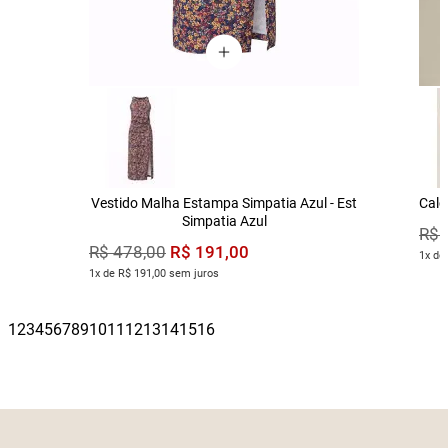
Vestido Malha Estampa Simpatia Azul - Est
Calç
Simpatia Azul
R$
R$
191
,
00
R$
478
,
00
1x de
1x de R$ 191,00 sem juros