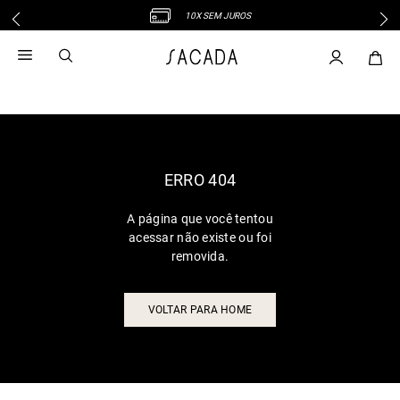
10X SEM JUROS
1
º
vestido
2
º
vestido midi
3
º
blusa
4
º
tricot
5
º
vestido longo
6
º
calca
ERRO 404
7
º
macacão
A página que você tentou
8
º
saia
acessar não existe ou foi
9
º
jeans
removida.
10
º
vestido curto
VOLTAR PARA HOME